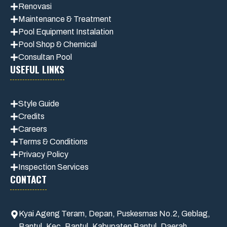
Renovasi
Maintenance
& Treatment
Pool Equipment Instalation
Pool Shop & Chemical
Consultan Pool
USEFUL LINKS
Style Guide
Credits
Careers
Terms & Conditions
Privacy Polic
y
Inspection Services
CONTACT
Kyai Ageng Teram, Depan, Puskesmas No.2, Geblag,
Bantul, Kec. Bantul, Kabupaten Bantul, Daerah