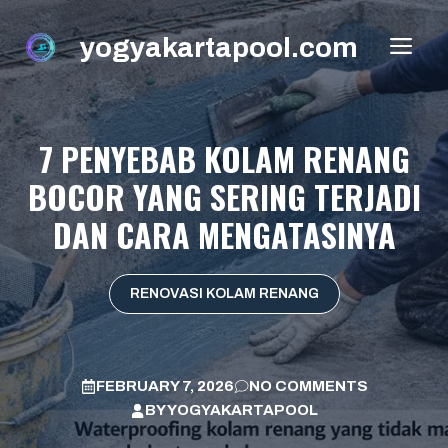
Skip
to
yogyakartapool.com
ME
content
7 PENYEBAB KOLAM RENANG
BOCOR YANG SERING TERJADI
DAN CARA MENGATASINYA
RENOVASI KOLAM RENANG
FEBRUARY 7, 2026
NO COMMENTS
BY
YOGYAKARTAPOOL