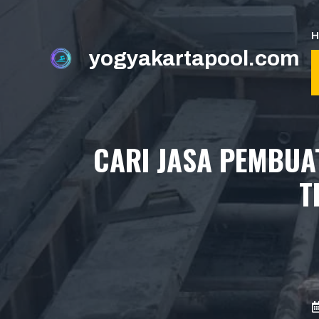
Skip
to
content
yogyakartapool.com
CARI JASA PEMBUA
T