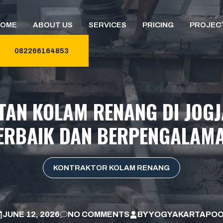
HOME
ABOUT US
SERVICES
PRICING
PROJEC
082266164853
TAN KOLAM RENANG DI JOGJ
ERBAIK DAN BERPENGALAM
KONTRAKTOR KOLAM RENANG
JUNE 12, 2026
NO COMMENTS
BY
YOGYAKARTAPOO