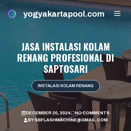
Skip
to
yogyakartapool.com
ME
content
JASA INSTALASI KOLAM
RENANG PROFESIONAL DI
SAPTOSARI
INSTALASI KOLAM RENANG
DECEMBER 20, 2024
NO COMMENTS
BY
SBFLASHMACHINE@GMAIL.COM