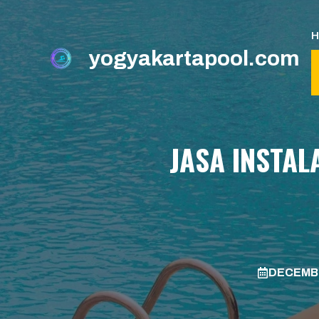
Skip
to
content
yogyakartapool.com
JASA INSTAL
DECEMBE