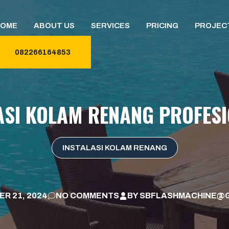
HOME
ABOUT US
SERVICES
PRICING
PROJEC
082266164853
ASI KOLAM RENANG PROFESI
INSTALASI KOLAM RENANG
R 21, 2024
NO COMMENTS
BY
SBFLASHMACHINE@G