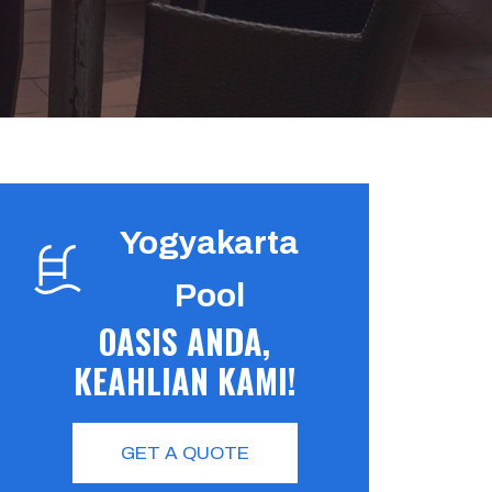
Yogyakarta
Pool
OASIS ANDA,
KEAHLIAN KAMI!
GET A QUOTE