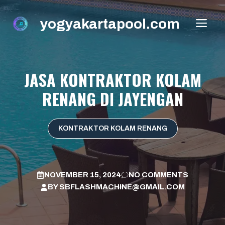
Skip
to
yogyakartapool.com
ME
content
JASA KONTRAKTOR KOLAM
RENANG DI JAYENGAN
KONTRAKTOR KOLAM RENANG
NOVEMBER 15, 2024
NO COMMENTS
BY
SBFLASHMACHINE@GMAIL.COM