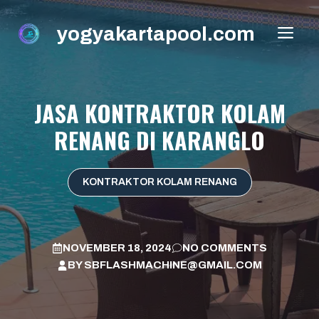
Skip
to
yogyakartapool.com
ME
content
JASA KONTRAKTOR KOLAM
RENANG DI KARANGLO
KONTRAKTOR KOLAM RENANG
NOVEMBER 18, 2024
NO COMMENTS
BY
SBFLASHMACHINE@GMAIL.COM