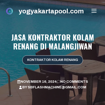
Skip
to
yogyakartapool.com
ME
content
JASA KONTRAKTOR KOLAM
RENANG DI MALANGJIWAN
KONTRAKTOR KOLAM RENANG
NOVEMBER 16, 2024
NO COMMENTS
BY
SBFLASHMACHINE@GMAIL.COM