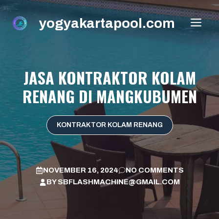
Skip
to
yogyakartapool.com
ME
content
JASA KONTRAKTOR KOLAM
RENANG DI MANGKUBUMEN
KONTRAKTOR KOLAM RENANG
NOVEMBER 16, 2024
NO COMMENTS
BY
SBFLASHMACHINE@GMAIL.COM