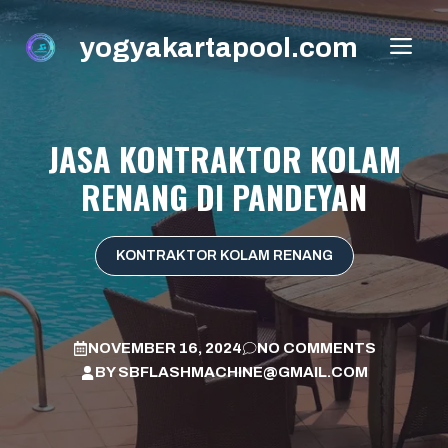
Skip
to
yogyakartapool.com
ME
content
JASA KONTRAKTOR KOLAM
RENANG DI PANDEYAN
KONTRAKTOR KOLAM RENANG
NOVEMBER 16, 2024
NO COMMENTS
BY
SBFLASHMACHINE@GMAIL.COM