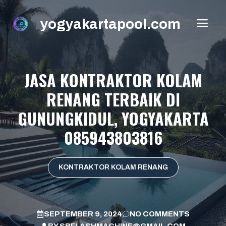
Skip
to
yogyakartapool.com
ME
content
JASA KONTRAKTOR KOLAM
RENANG TERBAIK DI
GUNUNGKIDUL, YOGYAKARTA
085943803816
KONTRAKTOR KOLAM RENANG
SEPTEMBER 9, 2024
NO COMMENTS