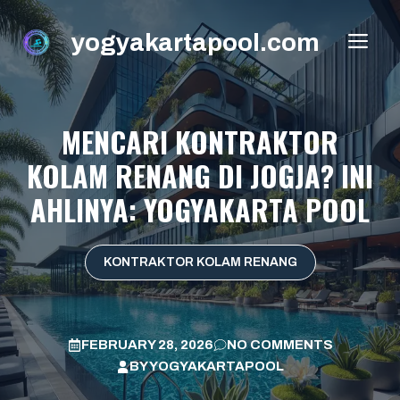
Skip
to
yogyakartapool.com
ME
content
MENCARI KONTRAKTOR
KOLAM RENANG DI JOGJA? INI
AHLINYA: YOGYAKARTA POOL
KONTRAKTOR KOLAM RENANG
FEBRUARY 28, 2026
NO COMMENTS
BY
YOGYAKARTAPOOL