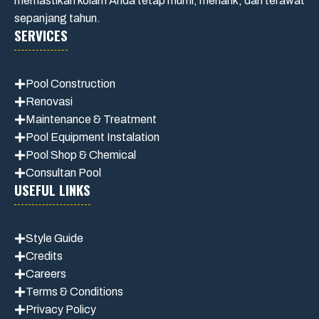
memastikan kolam Anda tetap murni, menarik, dan terawat
sepanjang tahun.
SERVICES
Pool Construction
Renovasi
Maintenance
& Treatment
Pool Equipment Instalation
Pool Shop & Chemical
Consultan Pool
USEFUL LINKS
Style Guide
Credits
Careers
Terms & Conditions
Privacy Polic
y