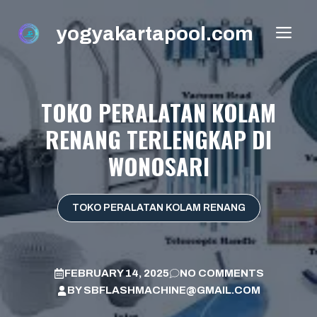
Skip
to
yogyakartapool.com
ME
content
TOKO PERALATAN KOLAM
RENANG TERLENGKAP DI
WONOSARI
TOKO PERALATAN KOLAM RENANG
FEBRUARY 14, 2025
NO COMMENTS
BY
SBFLASHMACHINE@GMAIL.COM