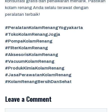
konsultasi gratis dan penawaran menarik. Pastikan
kolam renang Anda selalu terawat dengan
peralatan terbaik!
#PeralatanKolamRenangYogyakarta
#TokoKolamRenangJogja
#PompaKolamRenang
#FilterKolamRenang
#AksesorisKolamRenang
#VacuumKolamRenang
#ProdukKimiaKolamRenang
#JasaPerawatanKolamRenang
#KolamRenangBersihDanSehat
Leave a Comment
Comment